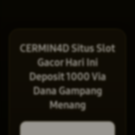
CERMIN4D Situs Slot
Gacor Hari Ini
Deposit 1000 Via
Dana Gampang
Menang